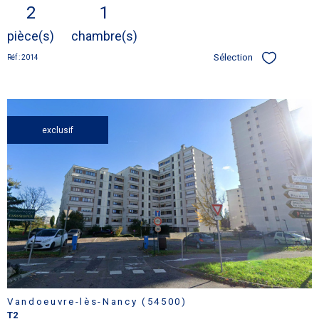
2
1
pièce(s)
chambre(s)
Sélection
Réf : 2014
Sélectionner
exclusif
voir le
bien
Vandoeuvre-lès-Nancy (54500)
T2