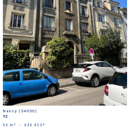
voir le
bien
Nancy (54000)
T2
53 m²
-
635 €
CC*