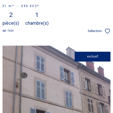
51 m²
-
590 €
CC*
2
1
pièce(s)
chambre(s)
Sélection
Réf : 7929
Sél
exclusif
voir le