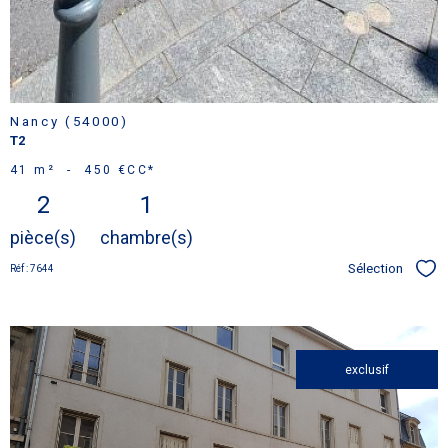
Nancy (54000)
T2
41 m²
-
450 €
CC*
2
1
pièce(s)
chambre(s)
Sélection
Réf : 7644
Sél
exclusif