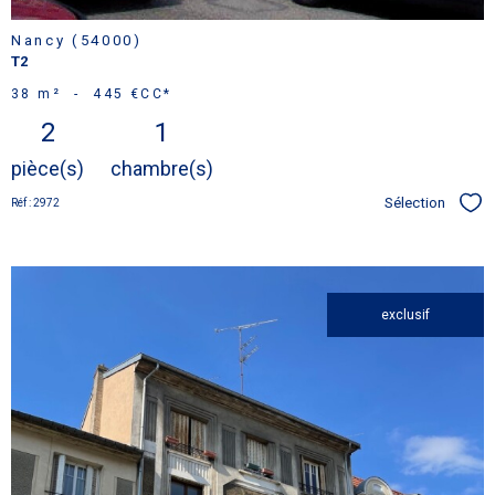
Nancy (54000)
T2
38 m²
-
445 €
CC*
2
1
pièce(s)
chambre(s)
Sélection
Réf : 2972
Sél
exclusif