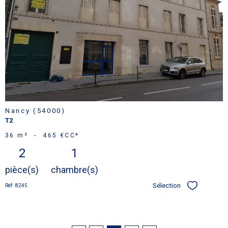
voir le
bien
Nancy (54000)
T2
36 m²
-
465 €
CC*
2
1
pièce(s)
chambre(s)
Sélection
Réf : 8245
Sélectionner