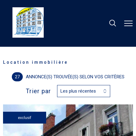
Accueil
Location
Appartement
T2
Location immobilière
27
ANNONCE(S) TROUVÉE(S) SELON VOS CRITÈRES
Trier par
Les plus récentes
exclusif