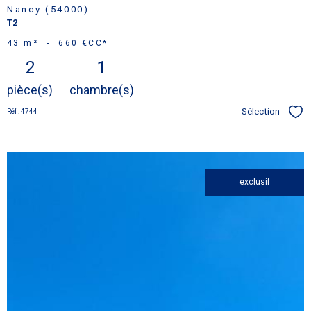
Nancy (54000)
T2
43 m²
-
660 €
CC*
2
1
pièce(s)
chambre(s)
Sélection
Réf : 4744
Sél
exclusif