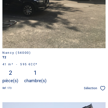
Nancy (54000)
T2
41 m²
-
595 €
CC*
2
1
pièce(s)
chambre(s)
Sélection
Réf : 173
Sél