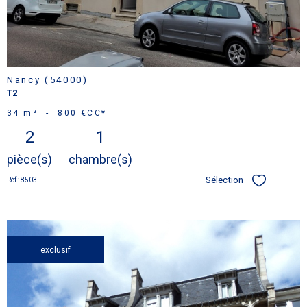
Nancy (54000)
T2
34 m²
-
800 €
CC*
2
1
pièce(s)
chambre(s)
Sélection
Réf : 8503
Sélectionner
exclusif