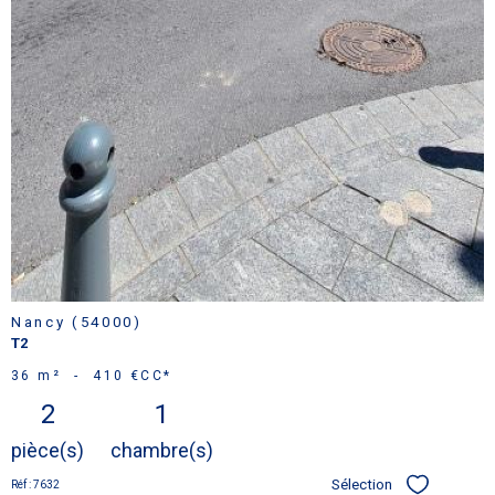
Nancy (54000)
T2
36 m²
-
410 €
CC*
2
1
pièce(s)
chambre(s)
Sélection
Réf : 7632
Sélectionner