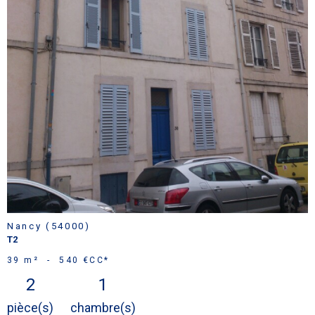
bien
Nancy (54000)
T2
39 m²
-
540 €
CC*
2
1
pièce(s)
chambre(s)