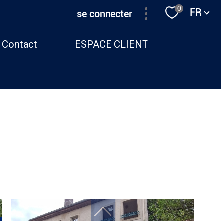
Langue
0
FR
se connecter
Contact
ESPACE CLIENT
filtrer
réinitialiser les filtres