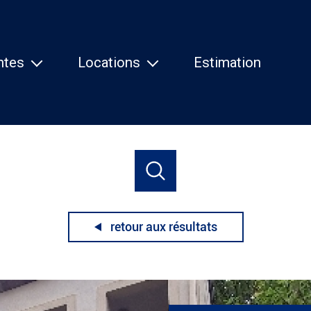
ntes
Locations
Estimation
isons
Maisons
partements
Appartements
tres
Autres
s
louer
acheter
estimer
à l'année
retour aux résultats
de l'ancien
à l'année
1
Localisation
Loyer
de l'immo pro
de l'immo pro
Nancy
1 Pièces