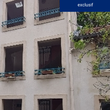
exclusif
voir les
7
annonces