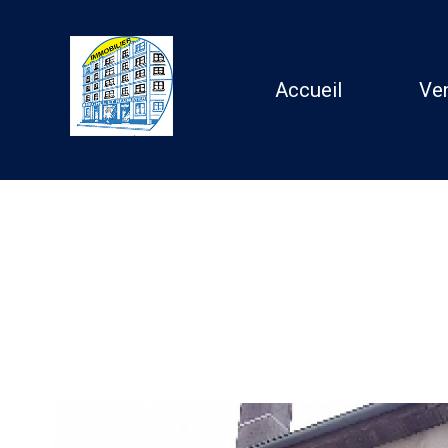
Accueil
Ve
Ma
Ap
Au
Accueil
Location
Nancy
Appartement
T1
T1 bi
1
Type de bien
Appartement
54000 - 