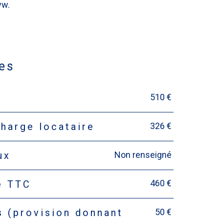
ww.
res
510 €
326 €
harge locataire
Non renseigné
ux
460 €
e TTC
50 €
s (provision donnant