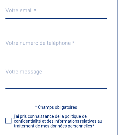
email
*
Téléphone
*
Message
Fieldset
*
par
défaut
* Champs obligatoires
Validation
j'ai pris connaissance de la politique de
confidentialité et des informations relatives au
traitement de mes données personnelles*