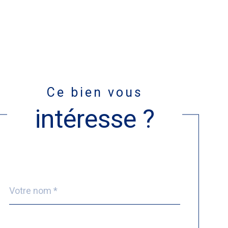
Ce bien vous
intéresse ?
Nom
Fieldset
*
par
défaut