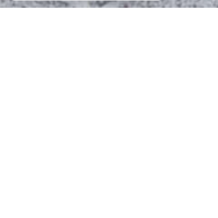
MICHEL ET NEUMAYER
l'immobilier à votre service
Rechercher rapidement des biens à la
location, à la vente sur Nancy.
Son sérieux et sa compétence sont au service de
l'immobilier
depuis 1941
.
Le Cabinet
MICHEL ET NEUMAYER
a pour vocation
première la gestion d'immeubles.
La direction et 15 collaborateurs, sont à votre service
dans tous les secteurs de l'immobilier. Ils assurent à
la clientèle un savoir-faire, une compétence