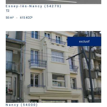
Essey-lès-Nancy (54270)
T2
50 m²
-
615 €
CC*
exclusif
voir le bien
Nancy (54000)