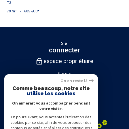
T3
79 m²
-
605 €
CC*
Se
connecter
espace propriétaire
Nous
suivre
On en reste là
Comme beaucoup, notre site
utilise les cookies
On aimerait vous accompagner pendant
Nous
votre visite.
adhérons
En poursuivant, vous acceptez l'utilisation des
cookies par ce site, afin de vous proposer des
contenus adaptés et réaliser des statistiques !