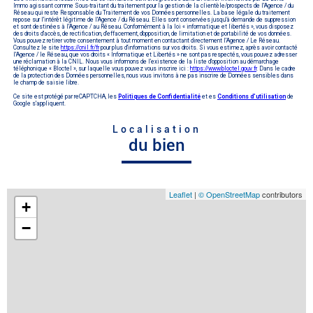
Immo agissant comme Sous-traitant du traitement pour la gestion de la clientèle/prospects de l'Agence / du
Réseau qui reste Responsable du Traitement de vos Données personnelles. La base légale du traitement
repose sur l'intérêt légitime de l'Agence / du Réseau. Elles sont conservées jusqu'à demande de suppression
et sont destinées à l'Agence / au Réseau. Conformément à la loi « informatique et libertés », vous disposez
des droits d’accès, de rectification, d’effacement, d’opposition, de limitation et de portabilité de vos données.
Vous pouvez retirer votre consentement à tout moment en contactant directement l’Agence / Le Réseau.
Consultez le site
https://cnil.fr/fr
pour plus d’informations sur vos droits. Si vous estimez, après avoir contacté
l'Agence / le Réseau, que vos droits « Informatique et Libertés » ne sont pas respectés, vous pouvez adresser
une réclamation à la CNIL. Nous vous informons de l’existence de la liste d'opposition au démarchage
téléphonique « Bloctel », sur laquelle vous pouvez vous inscrire ici :
https://www.bloctel.gouv.fr
. Dans le cadre
de la protection des Données personnelles, nous vous invitons à ne pas inscrire de Données sensibles dans
le champ de saisie libre.
Ce site est protégé par reCAPTCHA, les
Politiques de Confidentialité
et es
Conditions d'utilisation
de
Google s'appliquent.
Localisation
du bien
Leaflet
|
© OpenStreetMap
contributors
+
−