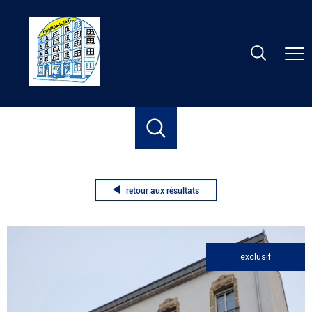
Accueil
Location
Nancy
Appartement
T2
T2
retour aux résultats
exclusif