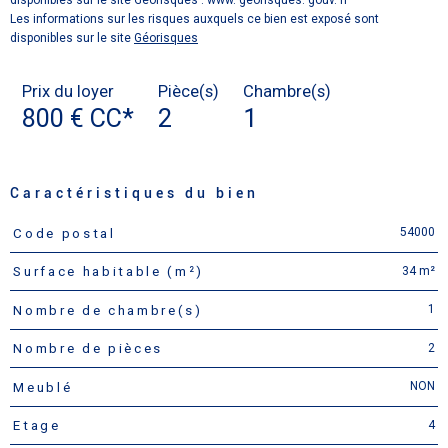
disponibles sur le site Géorisques : www. georisques. gouv. fr
Les informations sur les risques auxquels ce bien est exposé sont
disponibles sur le site
Géorisques
Prix du loyer
Pièce(s)
Chambre(s)
800 €
CC*
2
1
Caractéristiques du bien
54000
Code postal
Caractéristiques
Valeurs
34 m²
Surface habitable (m²)
1
Nombre de chambre(s)
2
Nombre de pièces
NON
Meublé
4
Etage