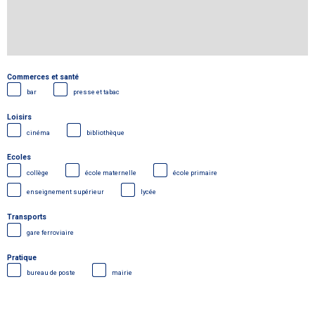
Commerces et santé
bar
presse et tabac
Loisirs
cinéma
bibliothèque
Ecoles
collège
école maternelle
école primaire
enseignement supérieur
lycée
Transports
gare ferroviaire
Pratique
bureau de poste
mairie