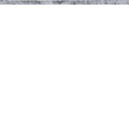
MICHEL ET NEUMAYER
l'immobilier à votre service
Rechercher rapidement des biens à la
location, à la vente sur Nancy.
Son sérieux et sa compétence sont au service de
l'immobilier
depuis 1941
.
Le Cabinet
MICHEL ET NEUMAYER
a pour vocation
première la gestion d'immeubles.
La direction et 15 collaborateurs, sont à votre service
dans tous les secteurs de l'immobilier. Ils assurent à
la clientèle un savoir-faire, une compétence