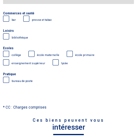
Commerces et santé
bar
presse et tabac
Loisirs
bibliothèque
Ecoles
collège
école maternelle
école primaire
enseignement supérieur
lycée
Pratique
bureau de poste
* CC : Charges comprises
Ces biens peuvent vous
intéresser