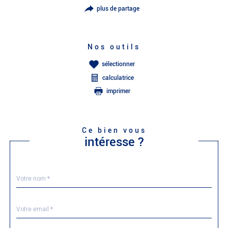
plus de partage
Nos outils
sélectionner
calculatrice
imprimer
Ce bien vous
intéresse ?
Nom
Fieldset
*
par
défaut
email
*