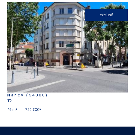
exclusif
voir le bien
Nancy (54000)
T2
46 m²
-
750 €
CC*