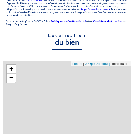
Consultez le site
https://cnil.fr/fr
pour plus d’informations sur vos droits. Si vous estimez, après avoir contacté
l'Agence / le Réseau, que vos droits « Informatique et Libertés » ne sont pas respectés, vous pouvez adresser
une réclamation à la CNIL. Nous vous informons de l’existence de la liste d'opposition au démarchage
téléphonique « Bloctel », sur laquelle vous pouvez vous inscrire ici :
https://www.bloctel.gouv.fr
. Dans le cadre
de la protection des Données personnelles, nous vous invitons à ne pas inscrire de Données sensibles dans
le champ de saisie libre.
Ce site est protégé par reCAPTCHA, les
Politiques de Confidentialité
et es
Conditions d'utilisation
de
Google s'appliquent.
Localisation
du bien
Leaflet
|
© OpenStreetMap
contributors
+
−