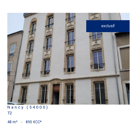
exclusif
voir le bien
Nancy (54000)
T2
48 m²
-
895 €
CC*