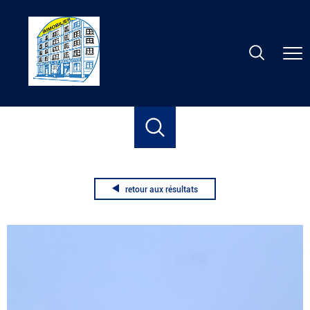
Accueil
Location
Nancy
Appartement
T3
F3 meuble
retour aux résultats