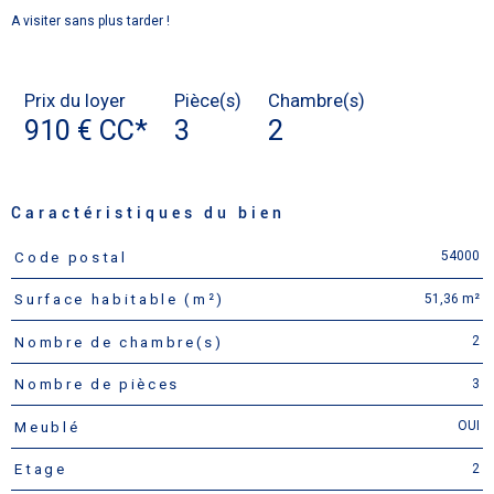
A visiter sans plus tarder !
Prix du loyer
Pièce(s)
Chambre(s)
910 €
CC*
3
2
Caractéristiques du bien
54000
Code postal
Caractéristiques
Valeurs
51,36 m²
Surface habitable (m²)
2
Nombre de chambre(s)
3
Nombre de pièces
OUI
Meublé
2
Etage