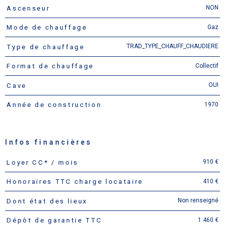
NON
Ascenseur
Gaz
Mode de chauffage
TRAD_TYPE_CHAUFF_CHAUDIERE
Type de chauffage
Collectif
Format de chauffage
OUI
Cave
1970
Année de construction
Infos financières
910 €
Loyer CC* / mois
Caractéristiques
Valeurs
410 €
Honoraires TTC charge locataire
Non renseigné
Dont état des lieux
1 460 €
Dépôt de garantie TTC