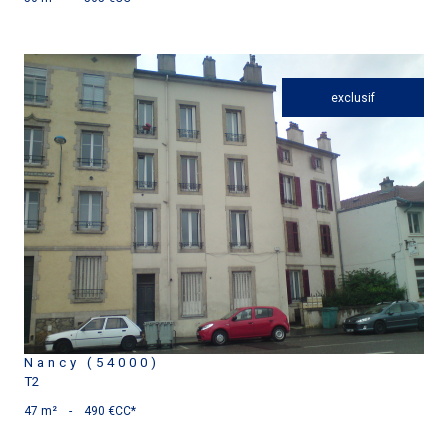
exclusif
voir le bien
Nancy (54000)
T2
47 m²
-
490 €
CC*