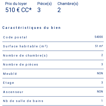
Prix du loyer
Pièce(s)
Chambre(s)
510 €
CC*
3
2
Caractéristiques du bien
54000
Code postal
Caractéristiques
Valeurs
51 m²
Surface habitable (m²)
2
Nombre de chambre(s)
3
Nombre de pièces
NON
Meublé
3
Etage
NON
Ascenseur
1
Nb de salle de bains