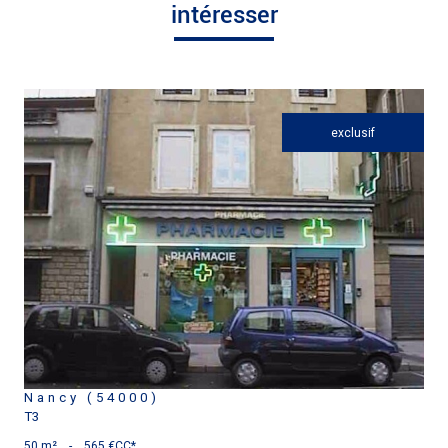
intéresser
exclusif
voir le bien
Nancy (54000)
T3
50 m²
-
565 €
CC*