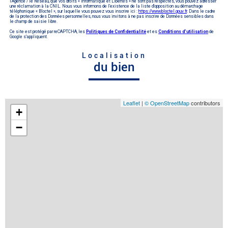
l'Agence / le Réseau, que vos droits « Informatique et Libertés » ne sont pas respectés, vous pouvez adresser
une réclamation à la CNIL. Nous vous informons de l’existence de la liste d'opposition au démarchage
téléphonique « Bloctel », sur laquelle vous pouvez vous inscrire ici :
https://www.bloctel.gouv.fr
. Dans le cadre
de la protection des Données personnelles, nous vous invitons à ne pas inscrire de Données sensibles dans
le champ de saisie libre.
Ce site est protégé par reCAPTCHA, les
Politiques de Confidentialité
et es
Conditions d'utilisation
de
Google s'appliquent.
Localisation
du bien
Leaflet
|
© OpenStreetMap
contributors
+
−