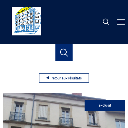
Accueil
Location
Nancy
Appartement
T3
T3
retour aux résultats
exclusif