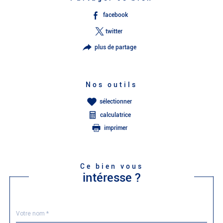
facebook
twitter
plus de partage
Nos outils
sélectionner
calculatrice
imprimer
Ce bien vous
intéresse ?
Nom
Fieldset
*
par