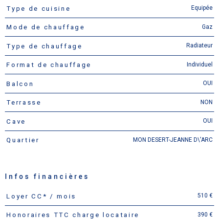
Equipée
Type de cuisine
Gaz
Mode de chauffage
Radiateur
Type de chauffage
Individuel
Format de chauffage
OUI
Balcon
NON
Terrasse
OUI
Cave
MON DESERT-JEANNE D\'ARC
Quartier
Infos financières
510 €
Loyer CC* / mois
Caractéristiques
Valeurs
390 €
Honoraires TTC charge locataire