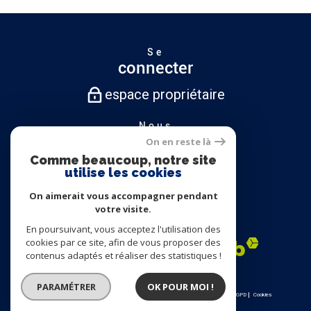
Se
connecter
espace propriétaire
Nous
suivre
On en reste là
Comme beaucoup, notre site
utilise les cookies
On aimerait vous accompagner pendant
Nous
votre visite.
adhérons
En poursuivant, vous acceptez l'utilisation des
cookies par ce site, afin de vous proposer des
contenus adaptés et réaliser des statistiques !
PARAMÉTRER
OK POUR MOI !
© 2026 | Tous droits réservés | Traduction powered by Google |
Nos honoraires
Plan du site
Mentions légales
Admin
Partenaires
Politique RGPD
Cookies