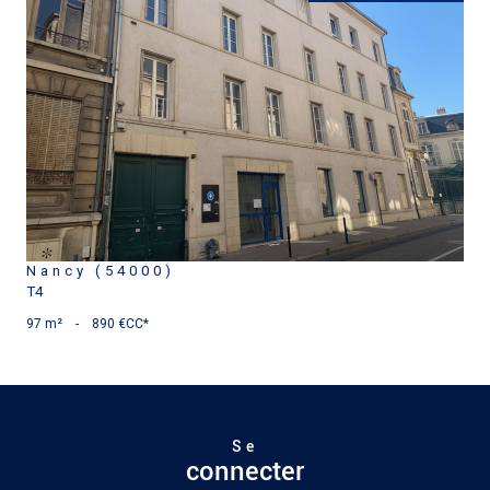
voir le bien
Nancy (54000)
T4
97 m²
-
890 €
CC*
Se
connecter