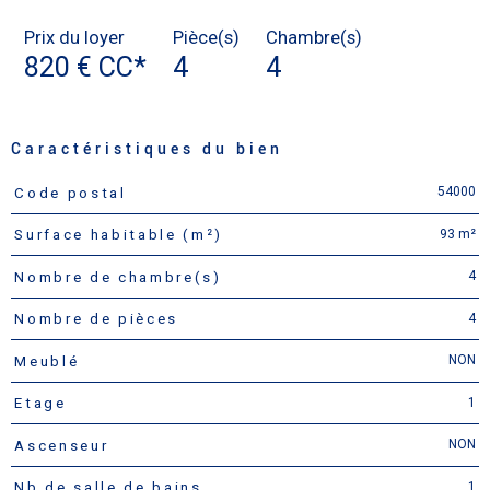
Prix du loyer
Pièce(s)
Chambre(s)
820 €
CC*
4
4
Caractéristiques du bien
54000
Code postal
Caractéristiques
Valeurs
93 m²
Surface habitable (m²)
4
Nombre de chambre(s)
4
Nombre de pièces
NON
Meublé
1
Etage
NON
Ascenseur
1
Nb de salle de bains