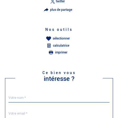
twitter
plus de partage
Nos outils
sélectionner
calculatrice
imprimer
Ce bien vous
intéresse ?
Nom
Fieldset
*
par
défaut
email
*