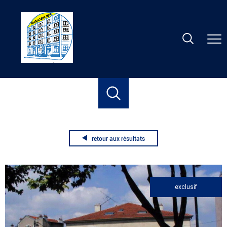
Accueil
Location
Nancy
Duplex
T4
Duplex triplex
retour aux résultats
exclusif