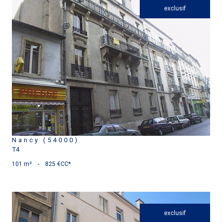
exclusif
voir le bien
Nancy (54000)
T4
101 m²
-
825 €
CC*
exclusif