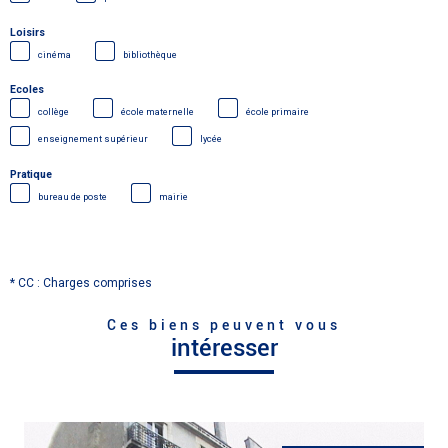
Loisirs
cinéma
bibliothèque
Ecoles
collège
école maternelle
école primaire
enseignement supérieur
lycée
Pratique
bureau de poste
mairie
* CC : Charges comprises
Ces biens peuvent vous
intéresser