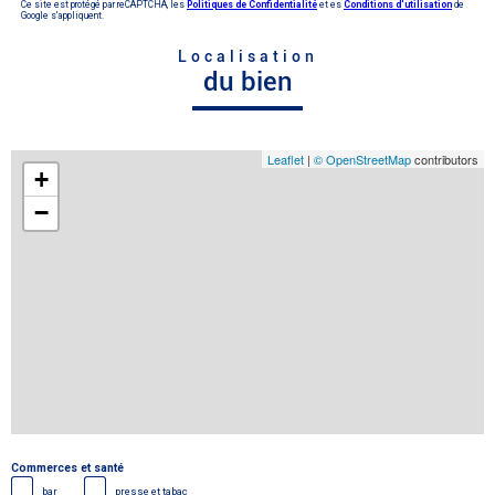
Ce site est protégé par reCAPTCHA, les
Politiques de Confidentialité
et es
Conditions d'utilisation
de
Google s'appliquent.
Localisation
du bien
Leaflet
|
© OpenStreetMap
contributors
+
−
Commerces et santé
bar
presse et tabac