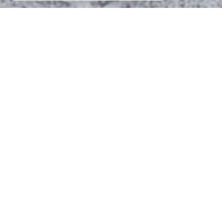
MICHEL ET NEUMAYER
l'immobilier à votre service
Rechercher rapidement des biens à la
location, à la vente sur Nancy.
Son sérieux et sa compétence sont au service de
l'immobilier
depuis 1941
.
Le Cabinet
MICHEL ET NEUMAYER
a pour vocation
première la gestion d'immeubles.
La direction et 15 collaborateurs, sont à votre service
dans tous les secteurs de l'immobilier. Ils assurent à
la clientèle un savoir-faire, une compétence