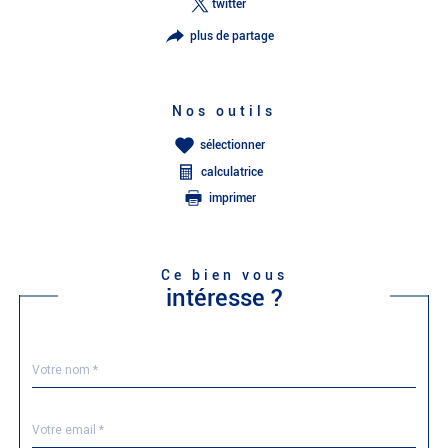
twitter
plus de partage
Nos outils
sélectionner
calculatrice
imprimer
Ce bien vous
intéresse ?
Nom
Fieldset
*
par
défaut
email
*