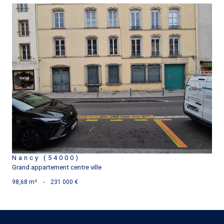
voir le bien
Nancy (54000)
Grand appartement centre ville
98,68 m²
-
231 000 €