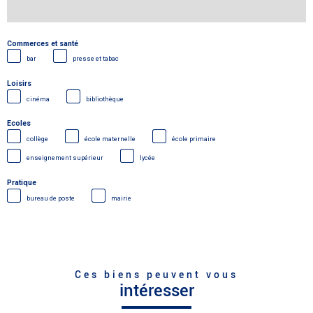
Commerces et santé
bar
presse et tabac
Loisirs
cinéma
bibliothèque
Ecoles
collège
école maternelle
école primaire
enseignement supérieur
lycée
Pratique
bureau de poste
mairie
Ces biens peuvent vous
intéresser