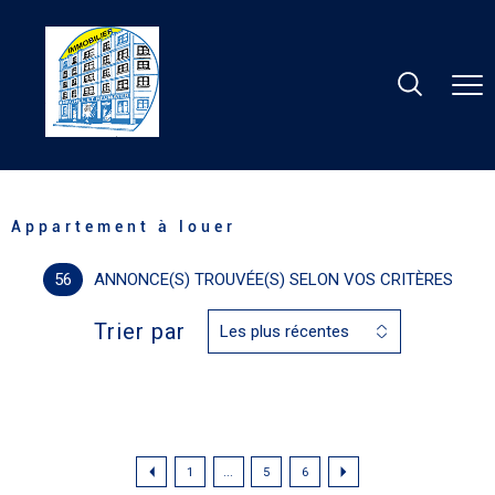
Accueil
Location
Nancy
Appartement
Appartement à louer
56
ANNONCE(S) TROUVÉE(S) SELON VOS CRITÈRES
Trier par
Les plus récentes
1
...
5
6