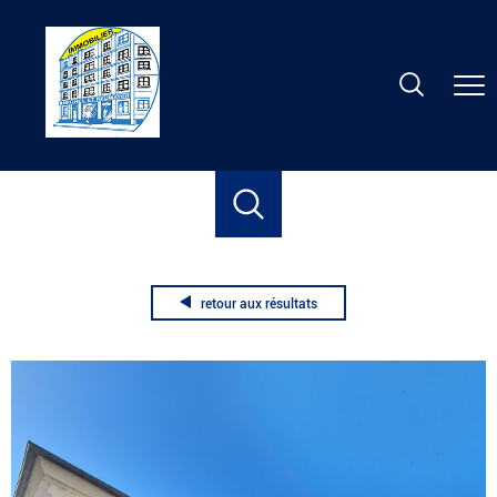
Accueil
Vente
Nancy
Appartement
T1
Studio centre ville
retour aux résultats