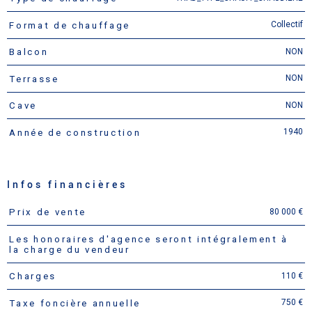
Collectif
Format de chauffage
NON
Balcon
NON
Terrasse
NON
Cave
1940
Année de construction
Infos financières
80 000 €
Prix de vente
Caractéristiques
Valeurs
Les honoraires d'agence seront intégralement à
la charge du vendeur
110 €
Charges
750 €
Taxe foncière annuelle