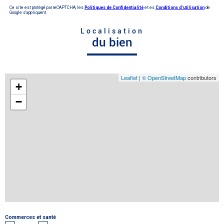
Ce site est protégé par reCAPTCHA, les
Politiques de Confidentialité
et es
Conditions d'utilisation
de
Google s'appliquent.
Localisation
du bien
Leaflet
|
© OpenStreetMap
contributors
+
−
Commerces et santé