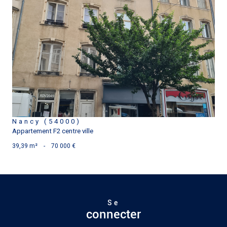
voir le bien
Nancy (54000)
Appartement F2 centre ville
39,39 m²
-
70 000 €
Se
connecter