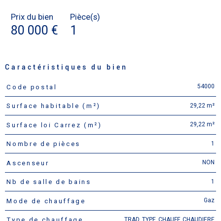
Prix du bien
Pièce(s)
80 000 €
1
Caractéristiques du bien
54000
Code postal
Caractéristiques
Valeurs
29,22 m²
Surface habitable (m²)
29,22 m²
Surface loi Carrez (m²)
1
Nombre de pièces
NON
Ascenseur
1
Nb de salle de bains
Gaz
Mode de chauffage
TRAD_TYPE_CHAUFF_CHAUDIERE
Type de chauffage