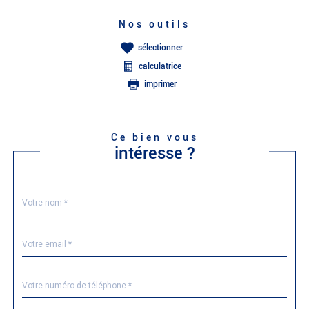
Nos outils
sélectionner
calculatrice
imprimer
Ce bien vous
intéresse ?
Nom
Fieldset
*
par
défaut
email
*
Téléphone
*