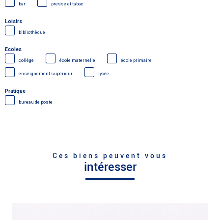
bar
presse et tabac
Loisirs
bibliothèque
Ecoles
collège
école maternelle
école primaire
enseignement supérieur
lycée
Pratique
bureau de poste
Ces biens peuvent vous
intéresser