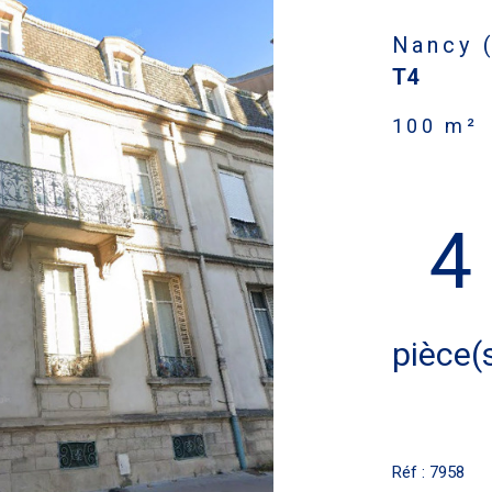
Nancy 
T4
100 m²
4
pièce(
Réf : 7958