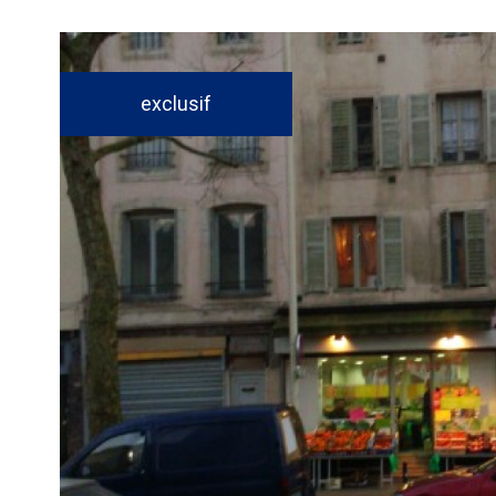
exclusif
voir le
bien