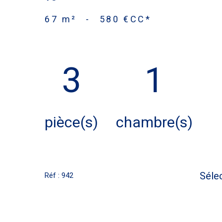
67 m²
-
580 €
CC*
3
1
pièce(s)
chambre(s)
Séle
Réf : 942