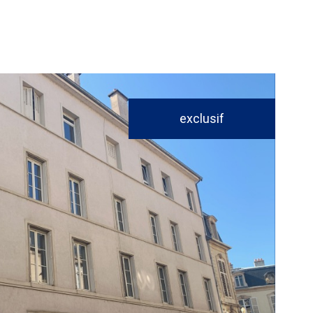
exclusif
voir le
bien