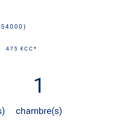
(54000)
-
475 €
CC*
1
s)
chambre(s)