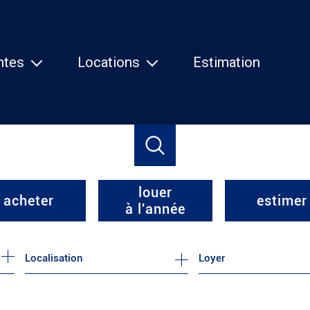
ntes
Locations
Estimation
isons
Maisons
partements
Appartements
tres
Autres
louer
acheter
estimer
à l'année
de l'ancien
à l'année
Loyer
de l'immo pro
de l'immo pro