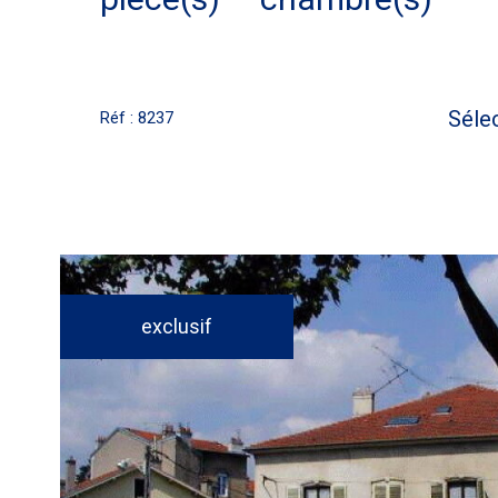
Séle
Réf : 8237
exclusif
voir le