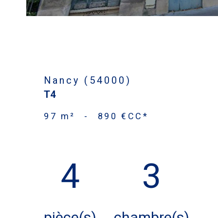
Nancy (54000)
T4
97 m²
-
890 €
CC*
4
3
pièce(s)
chambre(s)