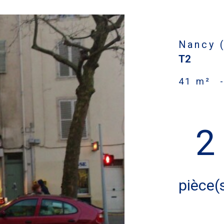
Nancy 
T2
41 m²
2
pièce(