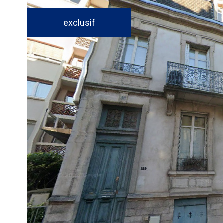
exclusif
voir le
bien